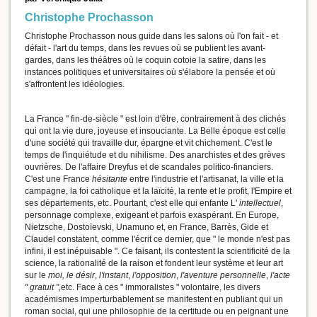
Christophe Prochasson
Christophe Prochasson nous guide dans les salons où l'on fait - et
défait - l'art du temps, dans les revues où se publient les avant-
gardes, dans les théâtres où le coquin cotoie la satire, dans les
instances politiques et universitaires où s'élabore la pensée et où
s'affrontent les idéologies.
La France " fin-de-siècle " est loin d'être, contrairement à des clichés
qui ont la vie dure, joyeuse et insouciante. La Belle époque est celle
d'une société qui travaille dur, épargne et vit chichement. C'est le
temps de l'inquiétude et du nihilisme. Des anarchistes et des grèves
ouvrières. De l'affaire Dreyfus et de scandales politico-financiers.
C'est une France
hésitante
entre l'industrie et l'artisanat, la ville et la
campagne, la foi catholique et la laïcité, la rente et le profit, l'Empire et
ses départements, etc. Pourtant, c'est elle qui enfante L'
intellectuel
,
personnage complexe, exigeant et parfois exaspérant. En Europe,
Nietzsche, Dostoïevski, Unamuno et, en France, Barrès, Gide et
Claudel constatent, comme l'écrit ce dernier, que " le monde n'est pas
infini, il est inépuisable ". Ce faisant, ils contestent la scientificité de la
science, la rationalité de la raison et fondent leur système et leur art
sur le
moi, le
désir
,
l'instant
,
l'opposition
,
l'aventure personnelle
,
l'acte
" gratuit ",
etc. Face à ces " immoralistes " volontaire, les divers
académismes imperturbablement se manifestent en publiant qui un
roman social, qui une philosophie de la certitude ou en peignant une