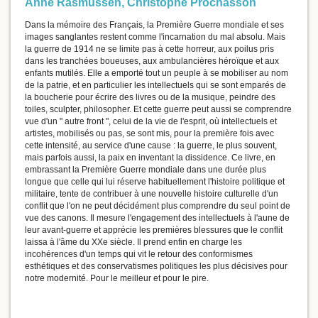
Anne Rasmussen
,
Christophe Prochasson
Dans la mémoire des Français, la Première Guerre mondiale et ses
images sanglantes restent comme l'incarnation du mal absolu. Mais
la guerre de 1914 ne se limite pas à cette horreur, aux poilus pris
dans les tranchées boueuses, aux ambulancières héroïque et aux
enfants mutilés. Elle a emporté tout un peuple à se mobiliser au nom
de la patrie, et en particulier les intellectuels qui se sont emparés de
la boucherie pour écrire des livres ou de la musique, peindre des
toiles, sculpter, philosopher. Et cette guerre peut aussi se comprendre
vue d'un " autre front ", celui de la vie de l'esprit, où intellectuels et
artistes, mobilisés ou pas, se sont mis, pour la première fois avec
cette intensité, au service d'une cause : la guerre, le plus souvent,
mais parfois aussi, la paix en inventant la dissidence. Ce livre, en
embrassant la Première Guerre mondiale dans une durée plus
longue que celle qui lui réserve habituellement l'histoire politique et
militaire, tente de contribuer à une nouvelle histoire culturelle d'un
conflit que l'on ne peut décidément plus comprendre du seul point de
vue des canons. Il mesure l'engagement des intellectuels à l'aune de
leur avant-guerre et apprécie les premières blessures que le conflit
laissa à l'âme du XXe siècle. Il prend enfin en charge les
incohérences d'un temps qui vit le retour des conformismes
esthétiques et des conservatismes politiques les plus décisives pour
notre modernité. Pour le meilleur et pour le pire.