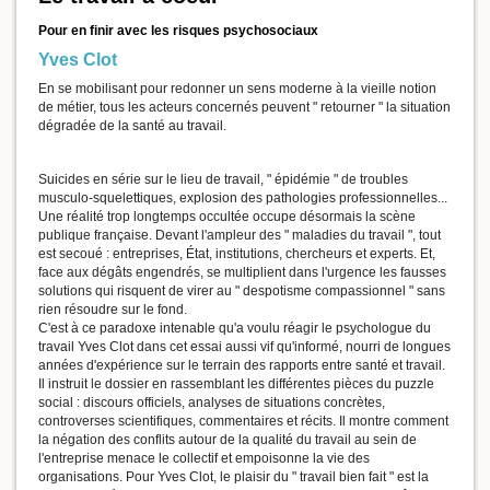
Pour en finir avec les risques psychosociaux
Yves Clot
En se mobilisant pour redonner un sens moderne à la vieille notion
de métier, tous les acteurs concernés peuvent " retourner " la situation
dégradée de la santé au travail.
Suicides en série sur le lieu de travail, " épidémie " de troubles
musculo-squelettiques, explosion des pathologies professionnelles...
Une réalité trop longtemps occultée occupe désormais la scène
publique française. Devant l'ampleur des " maladies du travail ", tout
est secoué : entreprises, État, institutions, chercheurs et experts. Et,
face aux dégâts engendrés, se multiplient dans l'urgence les fausses
solutions qui risquent de virer au " despotisme compassionnel " sans
rien résoudre sur le fond.
C'est à ce paradoxe intenable qu'a voulu réagir le psychologue du
travail Yves Clot dans cet essai aussi vif qu'informé, nourri de longues
années d'expérience sur le terrain des rapports entre santé et travail.
Il instruit le dossier en rassemblant les différentes pièces du puzzle
social : discours officiels, analyses de situations concrètes,
controverses scientifiques, commentaires et récits. Il montre comment
la négation des conflits autour de la qualité du travail au sein de
l'entreprise menace le collectif et empoisonne la vie des
organisations. Pour Yves Clot, le plaisir du " travail bien fait " est la