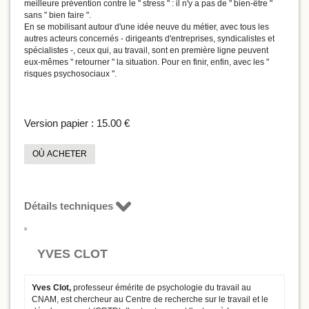
meilleure prévention contre le " stress " : il n'y a pas de " bien-être "
sans " bien faire ".
En se mobilisant autour d'une idée neuve du métier, avec tous les
autres acteurs concernés - dirigeants d'entreprises, syndicalistes et
spécialistes -, ceux qui, au travail, sont en première ligne peuvent
eux-mêmes " retourner " la situation. Pour en finir, enfin, avec les "
risques psychosociaux ".
Version papier :
15.00 €
OÙ ACHETER
Détails techniques
YVES CLOT
Yves Clot,
professeur émérite de psychologie du travail au
CNAM, est chercheur au Centre de recherche sur le travail et le