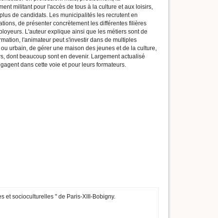
t militant pour l'accès de tous à la culture et aux loisirs,
plus de candidats. Les municipalités les recrutent en
ations, de présenter concrètement les différentes filières
loyeurs. L'auteur explique ainsi que les métiers sont de
rmation, l'animateur peut s'investir dans de multiples
u urbain, de gérer une maison des jeunes et de la culture,
ers, dont beaucoup sont en devenir. Largement actualisé
ngagent dans cette voie et pour leurs formateurs.
 et socioculturelles " de Paris-XIII-Bobigny.