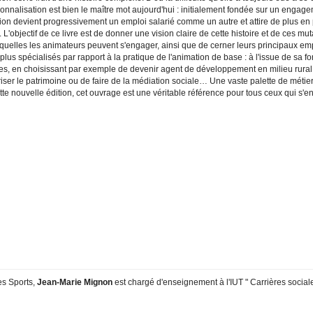
onnalisation est bien le maître mot aujourd'hui : initialement fondée sur un engagemen
ion devient progressivement un emploi salarié comme un autre et attire de plus en 
L'objectif de ce livre est de donner une vision claire de cette histoire et de ces mut
squelles les animateurs peuvent s'engager, ainsi que de cerner leurs principaux emp
plus spécialisés par rapport à la pratique de l'animation de base : à l'issue de sa fo
s, en choisissant par exemple de devenir agent de développement en milieu rural o
riser le patrimoine ou de faire de la médiation sociale… Une vaste palette de méti
te nouvelle édition, cet ouvrage est une véritable référence pour tous ceux qui s'e
es Sports,
Jean-Marie Mignon
est chargé d'enseignement à l'IUT " Carrières sociales