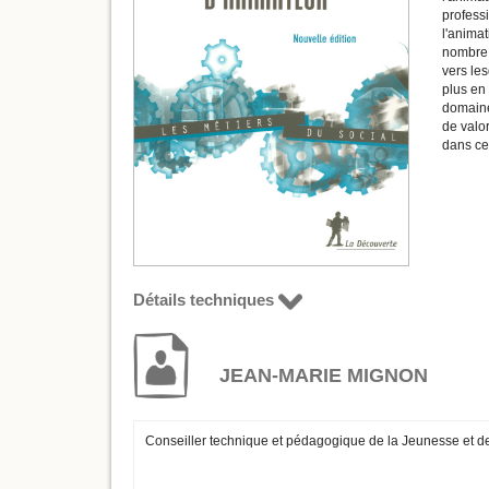
professi
l'animat
nombre. 
vers le
plus en 
domaine
de valo
dans cet
Détails techniques
JEAN-MARIE MIGNON
Conseiller technique et pédagogique de la Jeunesse et d