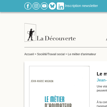
Inscription newsletter
Accueil
>
Société/Travail social
>
Le métier d'animateur
Le m
Jean-
Une visi
peuvent
À la con
l'animat