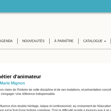
AGENDA
NOUVEAUTÉS
À PARAÎTRE
CATALOGUE
étier d'animateur
Marie Mignon
on claire de l'histoire de cette discipline et de ses mutations, et présentation concr
 s'engager. Une référence indispensable.
fluence d'un double héritage, laïque et confessionnel, au croisement de l'éducation 
ion est le fruit d'une histoire complexe. D'où la difficulté qu'elle a toujours eue à s