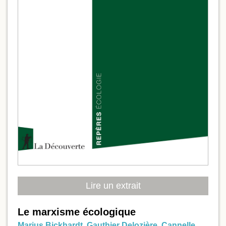
Lire un extrait
Le marxisme écologique
Marius Bickhardt
,
Gauthier Delozière
,
Cannelle