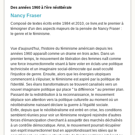
Des années 1960 à l'ère néolibérale
Nancy Fraser
Composé de textes écrits entre 1984 et 2010, ce livre,est le premier à
témoigner d'un des aspects majeurs de la pensée de Nancy Fraser :
le genre et le féminisme.
Vue d'aujourd'hui, l'histoire du féminisme américain depuis les
années 1960 apparaît comme un drame en trois actes. Dans un
premier temps, le mouvement de libération des femmes naît comme
une force insurrectionnelle visant à faire voler en éclats une politique
technicisée et un imaginaire social-démocrate qui avait occulté
l'injustice de genre. Ensuite, alors que les énergies utopiques
commencent à s'épuiser, le féminisme est aspiré par la politique de
l'identité. Ses élans transformateurs se trouvent canalisés vers un
nouvel imaginaire politique qui place " la différence " au premier plan.
Passant de la redistribution à la reconnaissance, le mouvement
déplace son attention vers la politique culturelle au moment où un
néolibéralisme naissant déclare la guerre à l'égalité sociale.
Enfin, depuis que le néolibéralisme est entré en crise, les conditions
semblent réunies pour voir un féminisme revigoré rejoindre d'autres
forces d'émancipation cherchant à assujettir des marchés déchaînés
à un contrôle démocratique. Ainsi, le mouvement pourrait récupérer
son esprit insurrectionnel tout en approfondissant les idées qui le