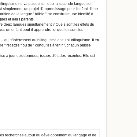
linguisme ne va pas de soi, que la seconde langue soit
tout simplement, un projet d'apprentissage pour l'enfant d'une
ition de la langue " faible ", se construire une identité à
gues et leurs parents.
tre deux langues simultanément ? Quels sont les effets du
es un enfant peut-il apprendre, et quelles sont les
– qui s'intéressent au bilinguisme et au plurilinguisme. Il en
e " recettes " ou de " conduites à tenir ", chacun puisse
mise à jour des données, issues d'études récentes. Elle est
t des recherches autour du développement du langage et de