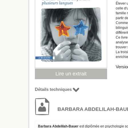
Élever 
celle d'
famille 
partir d
Comment
bilingui
différe
Ce livre
analyse 
trouver 
La trois
enrichie
Versio
Lire un extrait
Détails techniques
BARBARA ABDELILAH-BAU
Barbara Abdelilah-Bauer
est diplômée en psychologie so