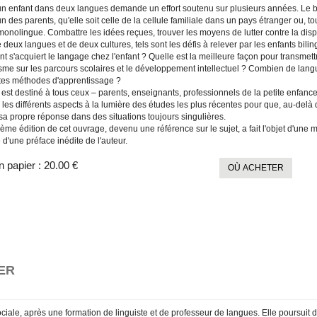
un enfant dans deux langues demande un effort soutenu sur plusieurs années. Le bi
un des parents, qu'elle soit celle de la cellule familiale dans un pays étranger ou, 
monolingue. Combattre les idées reçues, trouver les moyens de lutter contre la dispar
e deux langues et de deux cultures, tels sont les défis à relever par les enfants bilin
 s'acquiert le langage chez l'enfant ? Quelle est la meilleure façon pour transmet
sme sur les parcours scolaires et le développement intellectuel ? Combien de langu
ntes méthodes d'apprentissage ?
 est destiné à tous ceux – parents, enseignants, professionnels de la petite enfance 
les différents aspects à la lumière des études les plus récentes pour que, au-delà d
sa propre réponse dans des situations toujours singulières.
ième édition de cet ouvrage, devenu une référence sur le sujet, a fait l'objet d'une 
 d'une préface inédite de l'auteur.
n papier :
20.00 €
OÙ ACHETER
ER
ciale, après une formation de linguiste et de professeur de langues. Elle poursui