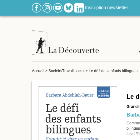
Inscription newsletter
Accueil
>
Société/Travail social
>
Le défi des enfants bilingues
Le d
Grandir
Barba
Comment
bilingu
les dif