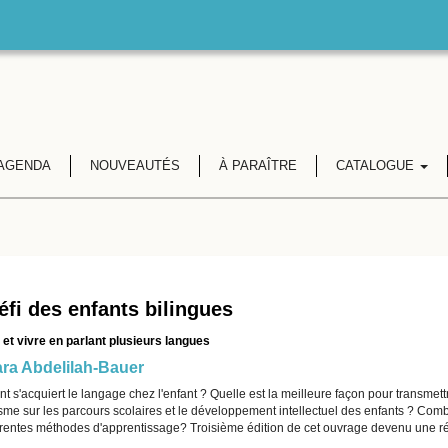
AGENDA
NOUVEAUTÉS
À PARAÎTRE
CATALOGUE
éfi des enfants bilingues
 et vivre en parlant plusieurs langues
ra Abdelilah-Bauer
 s'acquiert le langage chez l'enfant ? Quelle est la meilleure façon pour transmet
isme sur les parcours scolaires et le développement intellectuel des enfants ? Comb
férentes méthodes d'apprentissage? Troisième édition de cet ouvrage devenu une réf