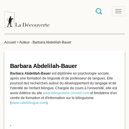
T
o
g
g
l
e
Accueil
>
Auteur - Barbara Abdelilah-Bauer
n
a
v
i
g
Barbara Abdelilah-Bauer
a
Barbara Abdelilah-Bauer
est diplômée en psychologie sociale,
t
après une formation de linguiste et de professeur de langues. Elle
i
poursuit des recherches autour du développement du langage et de
o
l'identité de l'enfant bilingue. Chargée de cours à l'université, elle est
n
aussi éditrice du site
www.bilinguisme-conseil.com
et fondatrice d'un
centre de formation et d'information sur le bilinguisme
(
www.cafebilingue.com
).