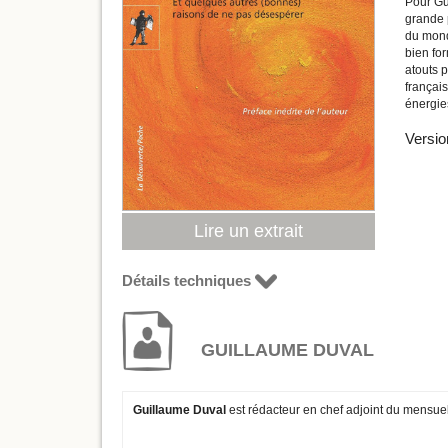
Pour Gu
grande p
du monde
bien fo
atouts 
français
énergies
Versio
Lire un extrait
Détails techniques
GUILLAUME DUVAL
Guillaume Duval
est rédacteur en chef adjoint du mensue