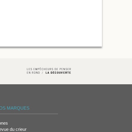
OS MARQUES
ones
vue du crieur