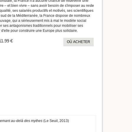
 mondiale, la France n'a aucune chance de redevenir une
re – et bien vivre – sans avoir besoin de s'imposer au reste
alité, ses salariés productifs et motivés, ses scientifiques
le sud de la Méditerranée, la France dispose de nombreux
sauvage, qui a sérieusement mis à mal le modèle social
ter ses antagonismes traditionnels pour mobiliser ses
 d'elle pour construire une Europe plus solidaire.
11.99 €
OÙ ACHETER
lemant au-delà des mythes
(Le Seuil, 2013)