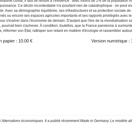
illaume Duval, il faut se rendre à l'évidence : avec moins de 1% de la population
uissance. Ce déclin incontestable n'a pourtant rien de catastrophique : on peut viv
. Avec sa démographie équilibrée, ses infrastructures et sa protection sociale de qu
rmés ou encore ses espaces agricoles importants et ses rapports privilégiés avec 
pour s'insérer dans l'économie de demain. D'autant que l'ère de la mondialisation 
, pourrait bien s'achever. À condition, toutefois, que la France parvienne à surmon
, réformer son État, rattraper son retard en matière d'écologie et rassembler autour
n papier :
10.00 €
Version numérique :
l
Alternatives économiques
. Il a publié récemment
Made in Germany. Le modèle al