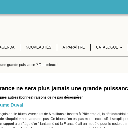
AGENDA
NOUVEAUTÉS
À PARAÎTRE
CATALOGUE
 une grande puissance ? Tant mieux !
rance ne sera plus jamais une grande puissanc
ques autres (bonnes) raisons de ne pas désespérer
aume Duval
çais ont le blues. Avec plus de 6 millions d'inscrits à Pôle emploi, la désindustrialis
 de s'inquiéter ne manquent pas. Ce blues n'en est pas moins excessif. Il s'expliqu
r rapport à un " âge d'or " fantasmé où la France était un modèle pour le reste du 