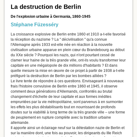
La destruction de Berlin
De l'explosion urbaine à Germania, 1860-1945
Stéphane Füzesséry
La croissance explosive de Berlin entre 1860 et 1910 a-t-elle favorisé
la réception du nazisme ? La " décivilisation " qu'a connue
l'Allemagne après 1933 est-elle née en réaction à la nouvelle
civilisation urbaine apparue en plein cœur du Brandebourg au début
du XXe siècle ? Pourquoi les nazis, qui n'ont pourtant cessé de
clamer leur haine de la très grande ville, ont-ils voulu transformer leur
capitale en une mégalopole de dix millions d'habitants ? Et dans
quelle mesure la mise en œuvre de ce projet à partir de 1938 a-t-elle
préfiguré la destruction de Berlin par les bombes alliées ?
Le livre tente de répondre à ces questions. Envisageant à nouveaux
frais l'histoire convulsive de Berlin entre 1860 et 1945, il observe
comment deux générations d'Allemands, confrontés au brutal
changement d'échelle de leur capitale et aux formes inédites
empruntées par la vie métropolitaine, sont parvenus à en surmonter
les effets les plus déstabilisants tout en nourrissant de profonds
doutes sur la viabilité à long terme de la très grande ville – une forme
de peuplement en rupture complète avec la tradition urbaine
allemande.
Il apporte ainsi un éclairage neuf sur la détestation nazie de Berlin et
sur la manière dont, une fois au pouvoir, les dirigeants du IIIe Reich