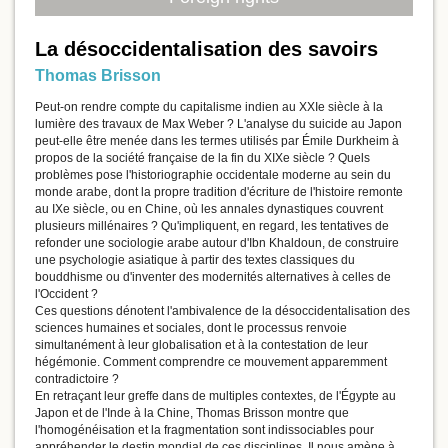
La désoccidentalisation des savoirs
Thomas Brisson
Peut-on rendre compte du capitalisme indien au XXIe siècle à la
lumière des travaux de Max Weber ? L'analyse du suicide au Japon
peut-elle être menée dans les termes utilisés par Émile Durkheim à
propos de la société française de la fin du XIXe siècle ? Quels
problèmes pose l'historiographie occidentale moderne au sein du
monde arabe, dont la propre tradition d'écriture de l'histoire remonte
au IXe siècle, ou en Chine, où les annales dynastiques couvrent
plusieurs millénaires ? Qu'impliquent, en regard, les tentatives de
refonder une sociologie arabe autour d'Ibn Khaldoun, de construire
une psychologie asiatique à partir des textes classiques du
bouddhisme ou d'inventer des modernités alternatives à celles de
l'Occident ?
Ces questions dénotent l'ambivalence de la désoccidentalisation des
sciences humaines et sociales, dont le processus renvoie
simultanément à leur globalisation et à la contestation de leur
hégémonie. Comment comprendre ce mouvement apparemment
contradictoire ?
En retraçant leur greffe dans de multiples contextes, de l'Égypte au
Japon et de l'Inde à la Chine, Thomas Brisson montre que
l'homogénéisation et la fragmentation sont indissociables pour
appréhender le destin mondial de ces disciplines. Il nous amène à