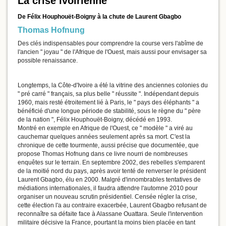
La crise ivoirienne
De Félix Houphouët-Boigny à la chute de Laurent Gbagbo
Thomas Hofnung
Des clés indispensables pour comprendre la course vers l'abîme de
l'ancien " joyau " de l'Afrique de l'Ouest, mais aussi pour envisager sa
possible renaissance.
Longtemps, la Côte-d'Ivoire a été la vitrine des anciennes colonies du
" pré carré " français, sa plus belle " réussite ". Indépendant depuis
1960, mais resté étroitement lié à Paris, le " pays des éléphants " a
bénéficié d'une longue période de stabilité, sous le règne du " père
de la nation ", Félix Houphouët-Boigny, décédé en 1993.
Montré en exemple en Afrique de l'Ouest, ce " modèle " a viré au
cauchemar quelques années seulement après sa mort. C'est la
chronique de cette tourmente, aussi précise que documentée, que
propose Thomas Hofnung dans ce livre nourri de nombreuses
enquêtes sur le terrain. En septembre 2002, des rebelles s'emparent
de la moitié nord du pays, après avoir tenté de renverser le président
Laurent Gbagbo, élu en 2000. Malgré d'innombrables tentatives de
médiations internationales, il faudra attendre l'automne 2010 pour
organiser un nouveau scrutin présidentiel. Censée régler la crise,
cette élection l'a au contraire exacerbée, Laurent Gbagbo refusant de
reconnaître sa défaite face à Alassane Ouattara. Seule l'intervention
militaire décisive la France, pourtant la moins bien placée en tant