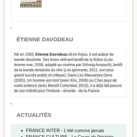
ÉTIENNE DAVODEAU
Né en 1965,
Etienne Davodeau
vit en Anjou. Il est auteur de
bande dessinée. Ses livres relèvent tantôt de la fiction (
Lulu
femme nue
, 2008, adapté au cinéma par Sólveig Anspach), tantôt
de la bande dessinée du réel (
Les ignorants
, 2011, son plus
grand succès public et critique). Dans
Les Mauvaises Gens
(2005),
Un homme est mort
(avec Kris, 2006) ou
Cher pays de
notre enfance
(avec Benoît Collombat, 2015), il a déjà fait preuve
de son intérêt pour l'histoire - récente - de la France.
ACTUALITÉS
FRANCE INTER - L'été comme jamais
FRANCE CULTURE - Le Cours de l'histoire