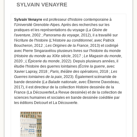
SYLVAIN VENAYRE
Sylvain Venayre
est professeur d'histoire contemporaine à
l'Université Grenoble-Alpes. Après des recherches sur les
pratiques et les représentations du voyage (
La Gloire de
l'aventure
, 2002 ;
Panorama du voyage
, 2012), il a travaillé sur
l'écriture de l'histoire (
L'Histoire au conditionnel
, avec Patrick
Boucheron, 2012 ;
Les Origines de la France
, 2013) et codirigé
avec Pierre Singaravélou plusieurs livres sur l'histoire du monde
(
Histoire du monde au XIXe siècle
, 2017 ;
Le Magasin du monde
,
2020 ;
L'Épicerie du monde
, 2022). Depuis plusieurs années, il
étudie l'histoire des guerres lointaines
(Écrire la guerre
, avec
Xavier Lapray, 2018 ;
Paris, théâtre des opérations
, 2018 ;
Les
Guerres lointaines de la paix
, 2023). Également scénariste de
bande dessinée (
La Balade nationale
, avec Étienne Davodeau,
2017), il est directeur de la collection Histoire dessinée de la
France (La Découverte/La Revue dessinée) et de la collection de
sciences humaines et sociales en bande dessinée coéditée par
les éditions Delcourt et La Découverte.