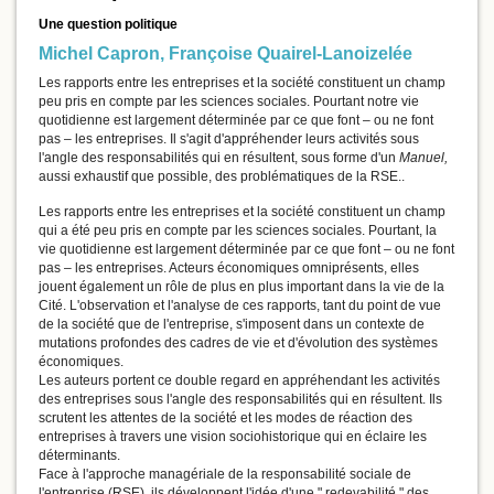
Une question politique
Michel Capron
,
Françoise Quairel-Lanoizelée
Les rapports entre les entreprises et la société constituent un champ
peu pris en compte par les sciences sociales. Pourtant notre vie
quotidienne est largement déterminée par ce que font – ou ne font
pas – les entreprises. Il s'agit d'appréhender leurs activités sous
l'angle des responsabilités qui en résultent, sous forme d'un
Manuel,
aussi exhaustif que possible, des problématiques de la RSE..
Les rapports entre les entreprises et la société constituent un champ
qui a été peu pris en compte par les sciences sociales. Pourtant, la
vie quotidienne est largement déterminée par ce que font – ou ne font
pas – les entreprises. Acteurs économiques omniprésents, elles
jouent également un rôle de plus en plus important dans la vie de la
Cité. L'observation et l'analyse de ces rapports, tant du point de vue
de la société que de l'entreprise, s'imposent dans un contexte de
mutations profondes des cadres de vie et d'évolution des systèmes
économiques.
Les auteurs portent ce double regard en appréhendant les activités
des entreprises sous l'angle des responsabilités qui en résultent. Ils
scrutent les attentes de la société et les modes de réaction des
entreprises à travers une vision sociohistorique qui en éclaire les
déterminants.
Face à l'approche managériale de la responsabilité sociale de
l'entreprise (RSE), ils développent l'idée d'une " redevabilité " des