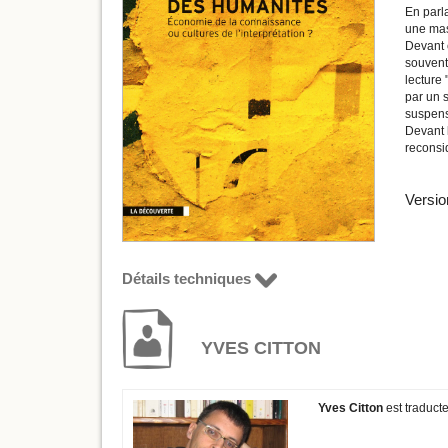
En parla
une mas
Devant c
souvent
lecture 
par un s
suspens,
Devant l
reconsi
Versio
Détails techniques
YVES CITTON
Yves Citton
est traducte