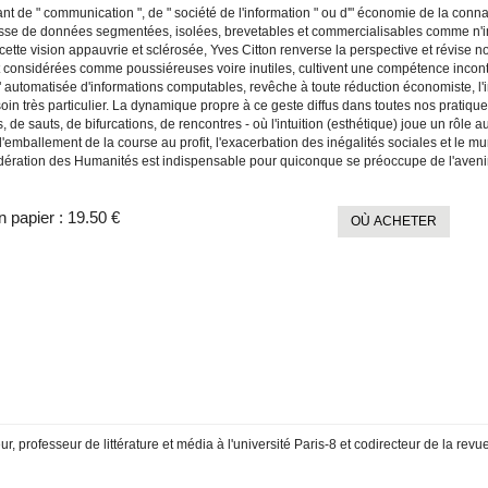
nt de " communication ", de " société de l'information " ou d'" économie de la conna
se de données segmentées, isolées, brevetables et commercialisables comme n'i
ette vision appauvrie et sclérosée, Yves Citton renverse la perspective et révise n
 considérées comme poussiéreuses voire inutiles, cultivent une compétence incont
" automatisée d'informations computables, revêche à toute réduction économiste, l'i
oin très particulier. La dynamique propre à ce geste diffus dans toutes nos pratique
 de sauts, de bifurcations, de rencontres - où l'intuition (esthétique) joue un rôle au
'emballement de la course au profit, l'exacerbation des inégalités sociales et le mu
dération des Humanités est indispensable pour quiconque se préoccupe de l'avenir
n papier :
19.50 €
OÙ ACHETER
ur, professeur de littérature et média à l'université Paris-8 et codirecteur de la revu