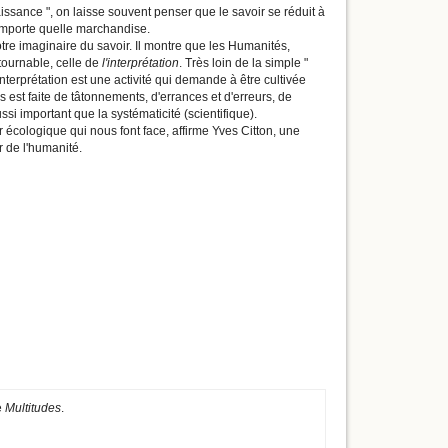
issance ", on laisse souvent penser que le savoir se réduit à
mporte quelle marchandise.
otre imaginaire du savoir. Il montre que les Humanités,
ournable, celle de
l'interprétation
. Très loin de la simple "
nterprétation est une activité qui demande à être cultivée
s est faite de tâtonnements, d'errances et d'erreurs, de
ssi important que la systématicité (scientifique).
r écologique qui nous font face, affirme Yves Citton, une
 de l'humanité.
e
Multitudes
.