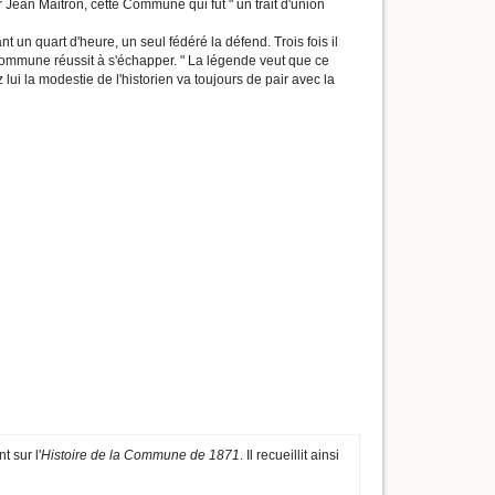
ur Jean Maitron, cette Commune qui fut " un trait d'union
un quart d'heure, un seul fédéré la défend. Trois fois il
Commune réussit à s'échapper. " La légende veut que ce
lui la modestie de l'historien va toujours de pair avec la
 sur l'
Histoire de la Commune de 1871
. Il recueillit ainsi