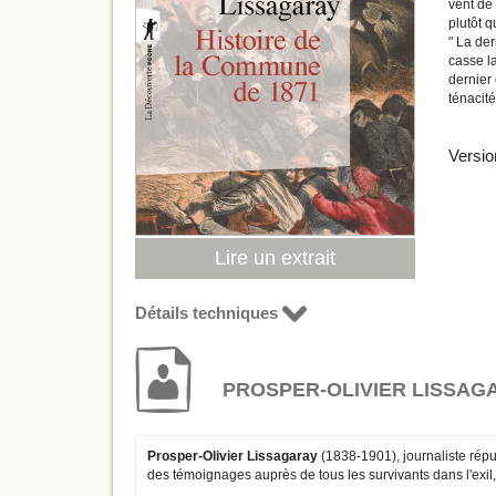
vent de 
plutôt q
" La der
casse l
dernier 
ténacité
Versio
Lire un extrait
Détails techniques
PROSPER-OLIVIER LISSAG
Prosper-Olivier Lissagaray
(1838-1901), journaliste répub
des témoignages auprès de tous les survivants dans l'exil