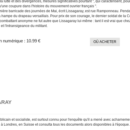
la lutte et des divergences, mesures significatives pourtant ", qui caractérisent, po
u'une coupure dans l'histoire du mouvement ouvrier français ".
nière barricade des journées de Mai, écrit Lissagaray, est rue Ramponneau. Pendant 
a hampe du drapeau versaillais. Pour prix de son courage, le dernier soldat de la 
combattant anonyme ne fut autre que Lissagaray lui-même : tant il est vrai que chez 
 et l'intransigeance du militant.
n numérique :
10.99 €
OÙ ACHETER
ARAY
licain et socialiste, est surtout connu pour l'enquête qu'il a mené avec acharnement
, à Londres, en Suisse et consulta tous les documents alors disponibles à l'époque.