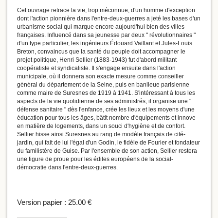
Cet ouvrage retrace la vie, trop méconnue, d'un homme d'exception
dont l'action pionnière dans l'entre-deux-guerres a jeté les bases d'un
urbanisme social qui marque encore aujourd'hui bien des villes
françaises. Influencé dans sa jeunesse par deux " révolutionnaires "
d'un type particulier, les ingénieurs Édouard Vaillant et Jules-Louis
Breton, convaincus que la santé du peuple doit accompagner le
projet politique, Henri Sellier (1883-1943) fut d'abord militant
coopératiste et syndicaliste. Il s'engage ensuite dans l'action
municipale, où il donnera son exacte mesure comme conseiller
général du département de la Seine, puis en banlieue parisienne
comme maire de Suresnes de 1919 à 1941. S'intéressant à tous les
aspects de la vie quotidienne de ses administrés, il organise une "
défense sanitaire " dès l'enfance, crée les lieux et les moyens d'une
éducation pour tous les âges, bâtit nombre d'équipements et innove
en matière de logements, dans un souci d'hygiène et de confort.
Sellier hisse ainsi Suresnes au rang de modèle français de cité-
jardin, qui fait de lui l'égal d'un Godin, le fidèle de Fourier et fondateur
du familistère de Guise. Par l'ensemble de son action, Sellier restera
une figure de proue pour les édiles européens de la social-
démocratie dans l'entre-deux-guerres.
Version papier :
25.00 €