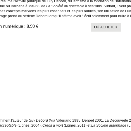
 résume l'activité publique de Guy Debord, du lettrisme à la fondation de l'Internati
sme ou Barbarie à Mai-68, de
La Société du spectacle
à ses films. Surtout, il veut
des concepts marxiens les plus essentiels et les plus oubliés, son utilisation de Lu
age prend au sérieux Debord lorsqu'il affirme avoir " écrit sciemment pour nuire à l
n numérique :
8.99 €
OÙ ACHETER
mment l'auteur de
Guy Debord
(Via Valeriano 1995, Denoël 2001, La Découverte 
acceptabl
e (Lignes, 2004),
Crédit à mort
(Lignes, 2011) et
La Société autophage
(L