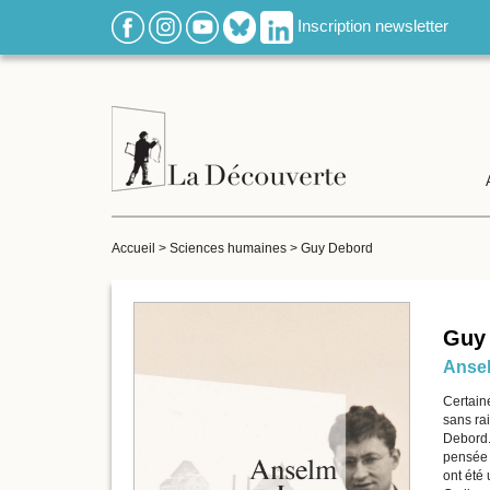
Inscription newsletter
Accueil
>
Sciences humaines
>
Guy Debord
Guy
Anse
Certain
sans ra
Debord. 
pensée a
ont été