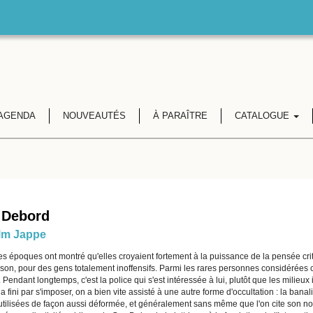
AGENDA
NOUVEAUTÉS
À PARAÎTRE
CATALOGUE
 Debord
lm Jappe
es époques ont montré qu'elles croyaient fortement à la puissance de la pensée cri
ison, pour des gens totalement inoffensifs. Parmi les rares personnes considérées
Pendant longtemps, c'est la police qui s'est intéressée à lui, plutôt que les milieux 
 fini par s'imposer, on a bien vite assisté à une autre forme d'occultation : la bana
 utilisées de façon aussi déformée, et généralement sans même que l'on cite son n