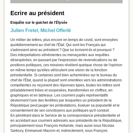
Ecrire au président
Enquête sur le guichet de l'Élysée
Julien Fretel
,
Michel Offerlé
Un millier de lettres, plus encore en temps de covid, sont envoyées
quotidiennement au chef de l'État. Qui sont les Français qui
s'adressent ainsi au président ? Que lui écrivent-ils et pourquoi ?
Des interpellations véhémentes ou menaçantes aux requêtes
désespérées, en passant par l'expression de revendications ou de
positions politiques, ces missives révèlent quelque chose de l'opinion
en même temps qu'elles véhiculent une vision de la fonction
présidentielle. Si certaines sont bien acheminées sur le bureau du
chef de l'État, quand la plupart sont orientées vers les administrations
compétentes ou reçoivent des réponses types, toutes les lettres sont
préalablement triées et soupesées, transformées en chiffres, en
graphiques et en tableaux. Les courriers jugés représentatifs
deviennent l'une des fenêtres par lesquelles un président de la
République peut jauger les protestations, évaluer sa popularité et le
consentement de ses concitoyens aux politiques qu'il conduit.
En pénétrant dans le Service de la correspondance présidentielle et
en accédant aux courriers adressés aux présidents de la République,
principalement sous François Hollande, mais aussi sous Nicolas
Sarkozy, Emmanuel Macron et, indirectement, sous François