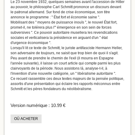
Le 23 novembre 1932, quelques semaines avant l'accession de Hitler
au pouvoir, le philosophe Carl Schmitt prononce un discours devant
le patronat allemand. Sur fond de crise économique, son titre
annonce le programme : " État fort et économie saine ".
Mobilisant des " moyens de puissance inouïs ", le nouvel État fort,
promet-il, ne tolérera plus l'" émergence en son sein de forces
subversives ". Ce pouvoir autoritaire musellera les revendications
sociales et verticalisera la présidence en arguant d'un " état
d'urgence économique ".
Lorsqu'il lit ce texte de Schmitt, le juriste antifasciste Hermann Heller,
son adversaire de toujours, ne saisit que trop bien de quoi il s'agit.
Peu avant de prendre le chemin de l'exil (il mourra en Espagne
l'année suivante), il laisse un court article qui compte parmi les plus
clairvoyants de la période. Nous assistons là, analyse-t-il, à
l'invention d'une nouvelle catégorie, un " libéralisme autoritaire ".
Ce recueil rassemble ces deux textes majeurs de la pensée politique,
assortis d'une présentation qui éclaire les rapports méconnus entre
Schmitt et les pères fondateurs du néolibéralisme.
Version numérique :
10.99 €
OÙ ACHETER