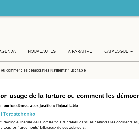
AGENDA
NOUVEAUTÉS
À PARAÎTRE
CATALOGUE
ou comment les démocraties justifient l'injustifiable
on usage de la torture ou comment les démocrati
ent les démocraties justifient l'injustifiable
l Terestchenko
'" idéologie libérale de la torture " qui fait retour dans les démocraties occidental
e tous les " arguments" fallacieux de ses zélateurs.