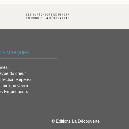
OS MARQUES
ones
vue du crieur
llection Repères
ominique Carré
es Empêcheurs
© Éditions La Découverte