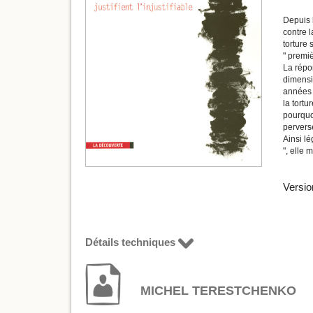
Depuis l
contre l
torture
" premi
La répon
dimensio
années 1
la tortu
pourquoi
perverse
Ainsi lé
", elle 
Versio
Détails techniques
MICHEL TERESTCHENKO