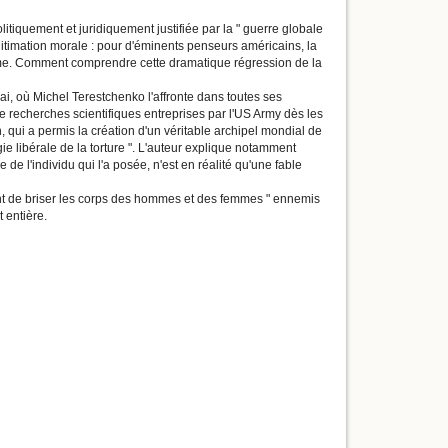
itiquement et juridiquement justifiée par la " guerre globale
légitimation morale : pour d'éminents penseurs américains, la
rême. Comment comprendre cette dramatique régression de la
sai, où Michel Terestchenko l'affronte dans toutes ses
t de recherches scientifiques entreprises par l'US Army dès les
, qui a permis la création d'un véritable archipel mondial de
ogie libérale de la torture ". L'auteur explique notamment
 de l'individu qui l'a posée, n'est en réalité qu'une fable
ptant de briser les corps des hommes et des femmes " ennemis
 entière.