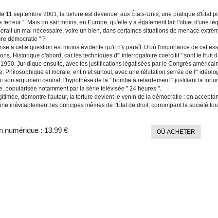
e 11 septembre 2001, la torture est devenue, aux États-Unis, une pratique d'État pol
a terreur ". Mais on sait moins, en Europe, qu'elle y a également fait l'objet d'une 
 serait un mal nécessaire, voire un bien, dans certaines situations de menace ext
ère démocratie " ?
se à cette question est moins évidente qu'il n'y paraît. D'où l'importance de cet es
ns. Historique d'abord, car les techniques d'" interrogatoire coercitif " sont le frui
950. Juridique ensuite, avec les justifications légalisées par le Congrès américain
re. Philosophique et morale, enfin et surtout, avec une réfutation serrée de l'" idéol
 son argument central, l'hypothèse de la " bombe à retardement " justifiant la torture
, popularisée notamment par la série télévisée " 24 heures ".
gitimée, démontre l'auteur, la torture devient le venin de la démocratie : en acce
mine inévitablement les principes mêmes de l'État de droit, corrompant la société tout
n numérique :
13.99 €
OÙ ACHETER