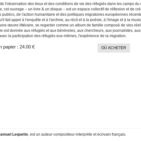
de l'observation des lieux et des conditions de vie des réfugiés dans les camps du
, cet ouvrage – un livre & un disque – est un espace collectif de réflexion et de cré
 publics, de l'action humanitaire et des politiques migratoires européennes récent
'il fait appel à l'enquête et à l'archive, au récit et à la poésie, à l'image et à la mu
ne œuvre littéraire, se regarder comme un album de famille composé de vies réel
le est donnée aux réfugiés et aux bénévoles, aux chercheurs, aux journalistes, aux 
avec la participation des réfugiés eux-mêmes, l'expérience de la migration.
n papier :
24.00 €
OÙ ACHETER
amuel Lequette
, est un auteur-compositeur-interprète et écrivain français.