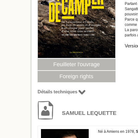
Partant 
Sangatte
pouvoirs
Parce qu
comme u
La paro
parfois 
Versio
Feuilleter l'ouvrage
Foreign rights
Détails techniques
SAMUEL LEQUETTE
Né à Amiens en 1978,
S