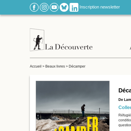
Inscription newsletter
Accueil
>
Beaux livres
>
Décamper
Déc
De Lamp
Collec
Réfugiés
conditio
question