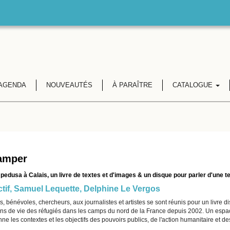
AGENDA
NOUVEAUTÉS
À PARAÎTRE
CATALOGUE
amper
edusa à Calais, un livre de textes et d'images & un disque pour parler d'une t
tif,
Samuel Lequette
,
Delphine Le Vergos
, bénévoles, chercheurs, aux journalistes et artistes se sont réunis pour un livre d
ns de vie des réfugiés dans les camps du nord de la France depuis 2002. Un espace co
ne les contextes et les objectifs des pouvoirs publics, de l'action humanitaire et 