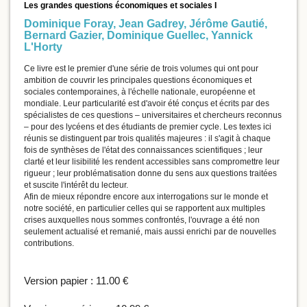
Les grandes questions économiques et sociales I
Dominique Foray
,
Jean Gadrey
,
Jérôme Gautié
,
Bernard Gazier
,
Dominique Guellec
,
Yannick
L'Horty
Ce livre est le premier d'une série de trois volumes qui ont pour
ambition de couvrir les principales questions économiques et
sociales contemporaines, à l'échelle nationale, européenne et
mondiale. Leur particularité est d'avoir été conçus et écrits par des
spécialistes de ces questions – universitaires et chercheurs reconnus
– pour des lycéens et des étudiants de premier cycle. Les textes ici
réunis se distinguent par trois qualités majeures : il s'agit à chaque
fois de synthèses de l'état des connaissances scientifiques ; leur
clarté et leur lisibilité les rendent accessibles sans compromettre leur
rigueur ; leur problématisation donne du sens aux questions traitées
et suscite l'intérêt du lecteur.
Afin de mieux répondre encore aux interrogations sur le monde et
notre société, en particulier celles qui se rapportent aux multiples
crises auxquelles nous sommes confrontés, l'ouvrage a été non
seulement actualisé et remanié, mais aussi enrichi par de nouvelles
contributions.
Version papier :
11.00 €