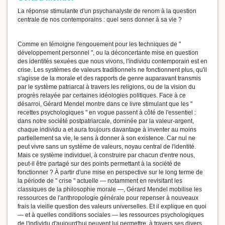
La réponse stimulante d'un psychanalyste de renom à la question
centrale de nos contemporains : quel sens donner à sa vie ?
Comme en témoigne l'engouement pour les techniques de "
développement personnel ", ou la déconcertante mise en question
des identités sexuées que nous vivons, l'individu contemporain est en
crise. Les systèmes de valeurs traditionnels ne fonctionnent plus, qu'il
s'agisse de la morale et des rapports de genre auparavant transmis
par le système patriarcal à travers les religions, ou de la vision du
progrès relayée par certaines idéologies politiques. Face à ce
désarroi, Gérard Mendel montre dans ce livre stimulant que les "
recettes psychologiques " en vogue passent à côté de l'essentiel :
dans notre société postpatriarcale, dominée par la valeur-argent,
chaque individu a et aura toujours davantage à inventer au moins
partiellement sa vie, le sens à donner à son existence. Car nul ne
peut vivre sans un système de valeurs, noyau central de l'identité.
Mais ce système individuel, à construire par chacun d'entre nous,
peut-il être partagé sur des points permettant à la société de
fonctionner ? À partir d'une mise en perspective sur le long terme de
la période de " crise " actuelle — notamment en revisitant les
classiques de la philosophie morale —, Gérard Mendel mobilise les
ressources de l'anthropologie générale pour repenser à nouveaux
frais la vieille question des valeurs universelles. Et il explique en quoi
— et à quelles conditions sociales — les ressources psychologiques
de l'individu d'aujourd'hui peuvent lui permettre, à travers ses divers