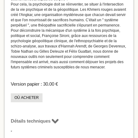
Pour cela, la psychologie doit se réinventer, se situer à l'intersection
de la vie psychique et de la géopolitique. Les Khmers rouges avaient
créé l'Angkar, une organisation mystérieuse que chacun devait servir
et que l'on nourrissait de sacrifices humains. C'était un " système
perpétuel ", une théopathie sacrificielle s'épurant en permanence.
Pour déconstruire la mécanique d'un système à la fois psychique,
politique et social, Françoise Sironi, grâce aux ressources de la
psychologie géopolitique clinique, de l'ethnopsychiatrie et de la
schizo-analyse, aux travaux d'Hannah Arendt, de Georges Devereux,
Tobie Nathan ou Gilles Deleuze et Félix Guattari, nous donne de
nouveaux outils non seulement pour comprendre comment
l'impensable est arrivé, mais aussi comment déjouer les projets des
futurs systèmes criminels susceptibles de nous menacer.
Version papier :
30.00 €
OÙ ACHETER
Détails techniques