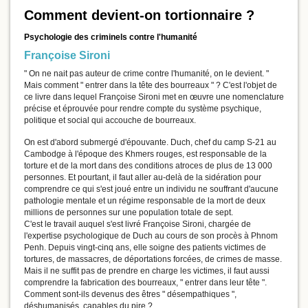
Comment devient-on tortionnaire ?
Psychologie des criminels contre l'humanité
Françoise Sironi
" On ne nait pas auteur de crime contre l'humanité, on le devient. "
Mais comment " entrer dans la tête des bourreaux " ? C'est l'objet de
ce livre dans lequel Françoise Sironi met en œuvre une nomenclature
précise et éprouvée pour rendre compte du système psychique,
politique et social qui accouche de bourreaux.
On est d'abord submergé d'épouvante. Duch, chef du camp S-21 au
Cambodge à l'époque des Khmers rouges, est responsable de la
torture et de la mort dans des conditions atroces de plus de 13 000
personnes. Et pourtant, il faut aller au-delà de la sidération pour
comprendre ce qui s'est joué entre un individu ne souffrant d'aucune
pathologie mentale et un régime responsable de la mort de deux
millions de personnes sur une population totale de sept.
C'est le travail auquel s'est livré Françoise Sironi, chargée de
l'expertise psychologique de Duch au cours de son procès à Phnom
Penh. Depuis vingt-cinq ans, elle soigne des patients victimes de
tortures, de massacres, de déportations forcées, de crimes de masse.
Mais il ne suffit pas de prendre en charge les victimes, il faut aussi
comprendre la fabrication des bourreaux, " entrer dans leur tête ".
Comment sont-ils devenus des êtres " désempathiques ",
déshumanisés, capables du pire ?