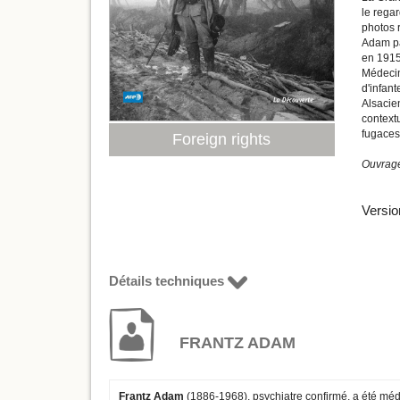
le rega
photos r
Adam par
en 1915
Médecin
d'infant
Alsacie
contextu
fugaces
Foreign rights
Ouvrage
Versio
Détails techniques
FRANTZ ADAM
Frantz Adam
(1886-1968), psychiatre confirmé, a été méde