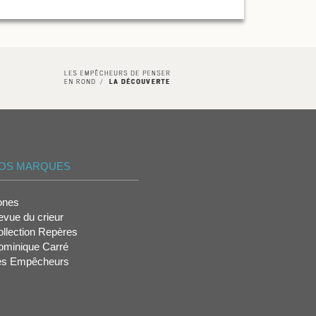
OS MARQUES
ones
vue du crieur
llection Repères
ominique Carré
es Empêcheurs