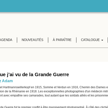
AGENDA
NOUVEAUTÉS
À PARAÎTRE
CATALOGUE
ue j'ai vu de la Grande Guerre
tz Adam
et Hartmannswillerkopf en 1915, Somme et Verdun en 1916, Chemin des Dames en 1
ion de la Rhénanie en 1918. Les exceptionnelles photographies d'un médecin militair
nt avec empathie ses camarades, tout autant que les soldats alliés et les prisonni
e Guerre fut le premier conflit à être massivement photographié. À côté des cliché