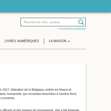
> recherche avancée
LIVRES NUMÉRIQUES
LA MAISON
917, libération de la Belgique, entrée en Alsace et
e, humaniste, qui circuledes tranchées à l'arrière-front,
ers ennemis.
s officiels et des images de propagande, elle a fait émerger