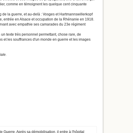
lier, comme en témoignent les quelque cent cinquante
g de la guerre, et au-delà : Vosges et Hartmannswillerkopf
, entrée en Alsace et occupation de la Rhénanie en 1918.
observant avec empathie ses camarades du 23e régiment
un texte très personnel permettant, chose rare, de
ons et les souffrances d'un monde en guerre et les images
ale.
uerre. Après sa démobilisation, il entre à l'hôpital