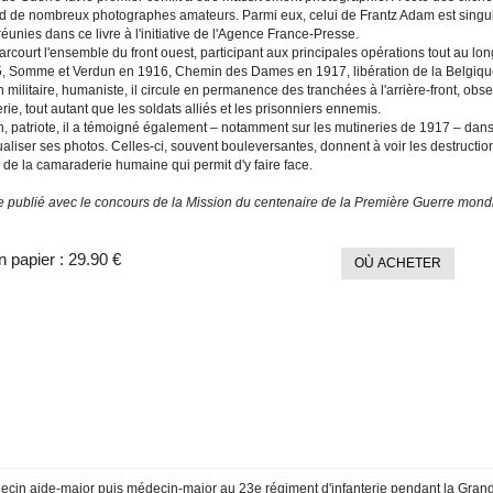
rd de nombreux photographes amateurs. Parmi eux, celui de Frantz Adam est singu
éunies dans ce livre à l'initiative de l'Agence France-Presse.
court l'ensemble du front ouest, participant aux principales opérations tout au lon
, Somme et Verdun en 1916, Chemin des Dames en 1917, libération de la Belgique
 militaire, humaniste, il circule en permanence des tranchées à l'arrière-front, 
erie, tout autant que les soldats alliés et les prisonniers ennemis.
n, patriote, il a témoigné également – notamment sur les mutineries de 1917 – dans 
aliser ses photos. Celles-ci, souvent bouleversantes, donnent à voir les destructi
 de la camaraderie humaine qui permit d'y faire face.
 publié avec le concours de la Mission du centenaire de la Première Guerre mondi
n papier :
29.90 €
OÙ ACHETER
cin aide-major puis médecin-major au 23e régiment d'infanterie pendant la Grande G