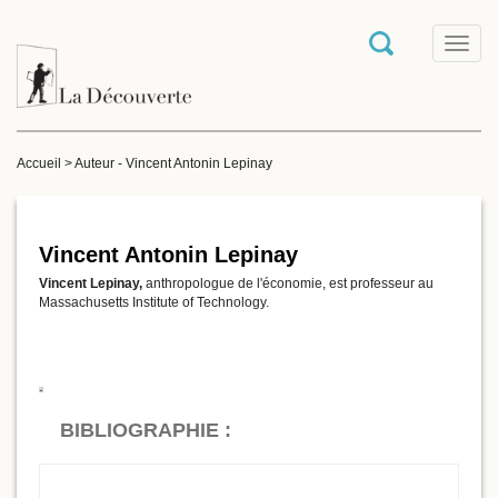
T
o
g
g
l
e
Accueil
>
Auteur - Vincent Antonin Lepinay
n
a
v
i
g
Vincent Antonin Lepinay
a
Vincent Lepinay,
anthropologue de l'économie, est professeur au
t
Massachusetts Institute of Technology.
i
o
n
BIBLIOGRAPHIE :