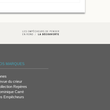
OS MARQUES
ones
vue du crieur
llection Repères
ominique Carré
es Empêcheurs