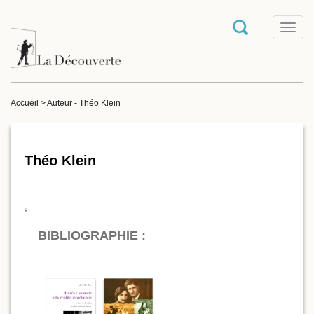
T
o
g
g
l
e
Accueil
>
Auteur - Théo Klein
n
a
v
i
g
Théo Klein
a
t
i
o
n
BIBLIOGRAPHIE :