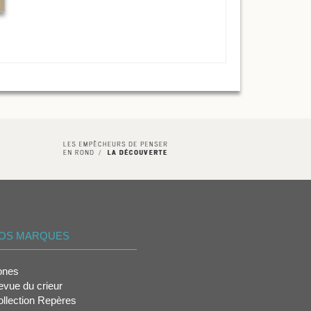
OS MARQUES
ones
vue du crieur
llection Repères