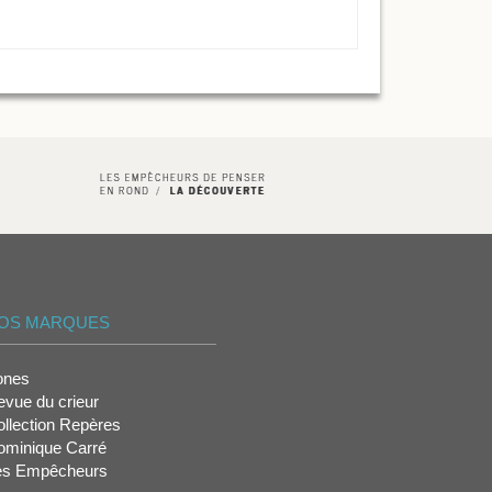
OS MARQUES
ones
vue du crieur
llection Repères
ominique Carré
es Empêcheurs