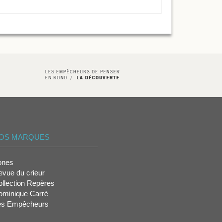
OS MARQUES
ones
vue du crieur
llection Repères
ominique Carré
es Empêcheurs