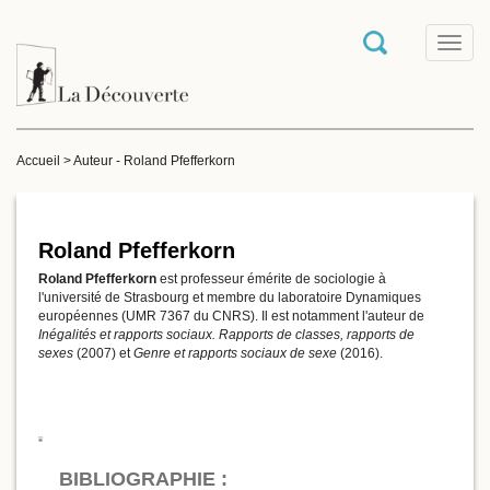
T
o
g
g
l
e
Accueil
>
Auteur - Roland Pfefferkorn
n
a
v
i
g
Roland Pfefferkorn
a
Roland Pfefferkorn
est professeur émérite de sociologie à
t
l'université de Strasbourg et membre du laboratoire Dynamiques
i
européennes (UMR 7367 du CNRS). Il est notamment l'auteur de
o
Inégalités et rapports sociaux. Rapports de classes, rapports de
n
sexes
(2007) et
Genre et rapports sociaux de sexe
(2016).
BIBLIOGRAPHIE :