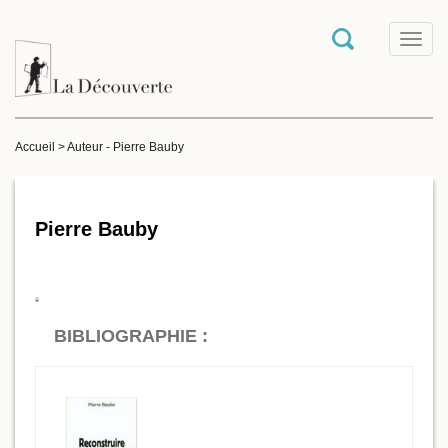
T
o
g
g
l
e
Accueil
>
Auteur - Pierre Bauby
n
a
v
i
g
Pierre Bauby
a
t
i
o
n
BIBLIOGRAPHIE :