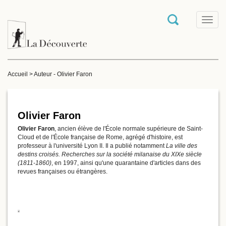
T
o
g
g
l
e
Accueil
>
Auteur - Olivier Faron
n
a
v
i
g
Olivier Faron
a
Olivier Faron
, ancien élève de l'École normale supérieure de Saint-
t
Cloud et de l'École française de Rome, agrégé d'histoire, est
i
professeur à l'université Lyon II. Il a publié notamment
La ville des
o
destins croisés. Recherches sur la société milanaise du XIXe siècle
n
(1811-1860)
, en 1997, ainsi qu'une quarantaine d'articles dans des
revues françaises ou étrangères.