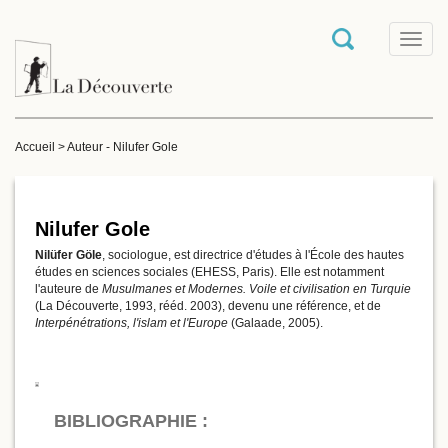
T
o
g
g
l
e
Accueil
>
Auteur - Nilufer Gole
n
a
v
i
g
Nilufer Gole
a
Nilüfer Göle
, sociologue, est directrice d'études à l'École des hautes
t
études en sciences sociales (EHESS, Paris). Elle est notamment
i
l'auteure de
Musulmanes et Modernes. Voile et civilisation en Turquie
o
(La Découverte, 1993, rééd. 2003), devenu une référence, et de
n
Interpénétrations, l'islam et l'Europe
(Galaade, 2005).
BIBLIOGRAPHIE :