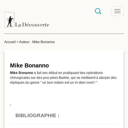
T
o
g
g
l
e
Accueil
>
Auteur - Mike Bonanno
n
a
v
i
g
Mike Bonanno
a
Mike Bonanno
a fait ses début en pratiquant des opérations
t
chirurgicales sur des pou-pées Barbie, qui se mettaient à aboyer des
i
répliques du genre " un bon indien est un in-dien mort ! ".
o
n
BIBLIOGRAPHIE :