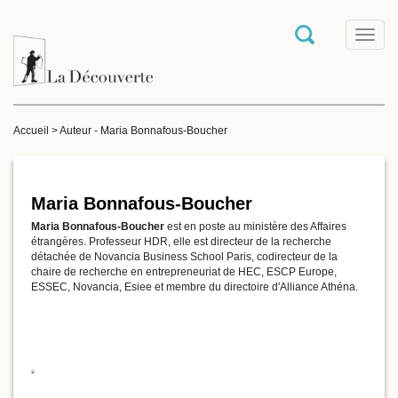
T
o
g
g
l
e
Accueil
>
Auteur - Maria Bonnafous-Boucher
n
a
v
i
g
Maria Bonnafous-Boucher
a
Maria Bonnafous-Boucher
est en poste au ministère des Affaires
t
étrangères. Professeur HDR, elle est directeur de la recherche
i
détachée de Novancia Business School Paris, codirecteur de la
o
chaire de recherche en entrepreneuriat de HEC, ESCP Europe,
n
ESSEC, Novancia, Esiee et membre du directoire d'Alliance Athéna.