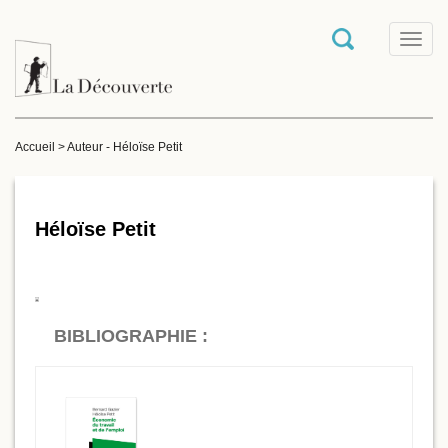
T
o
g
g
l
e
Accueil
>
Auteur - Héloïse Petit
n
a
v
i
g
Héloïse Petit
a
t
i
o
n
BIBLIOGRAPHIE :