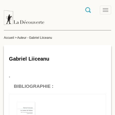
T
o
g
g
l
e
Accueil
>
Auteur - Gabriel Liiceanu
n
a
v
i
g
Gabriel Liiceanu
a
t
i
o
n
BIBLIOGRAPHIE :