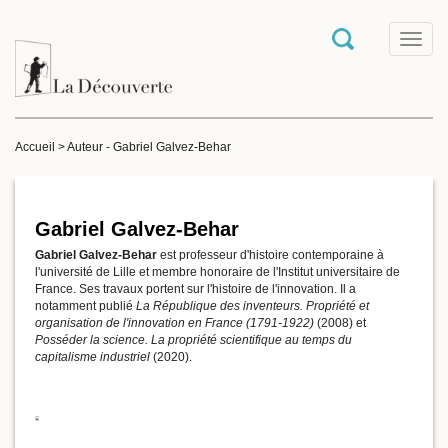
T
o
g
g
l
e
Accueil
>
Auteur - Gabriel Galvez-Behar
n
a
v
i
g
Gabriel Galvez-Behar
a
Gabriel Galvez-Behar
est professeur d'histoire contemporaine à
t
l'université de Lille et membre honoraire de l'Institut universitaire de
i
France. Ses travaux portent sur l'histoire de l'innovation. Il a
o
notamment publié
La République des inventeurs. Propriété et
n
organisation de l'innovation en France (1791-1922)
(2008) et
Posséder la science. La propriété scientifique au temps du
capitalisme industriel
(2020).