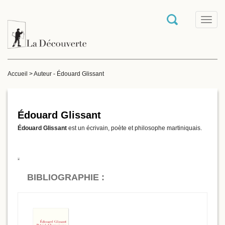
T
o
g
g
l
e
Accueil
>
Auteur - Édouard Glissant
n
a
v
i
g
Édouard Glissant
a
Édouard Glissant
est un écrivain, poète et philosophe martiniquais.
t
i
o
n
BIBLIOGRAPHIE :