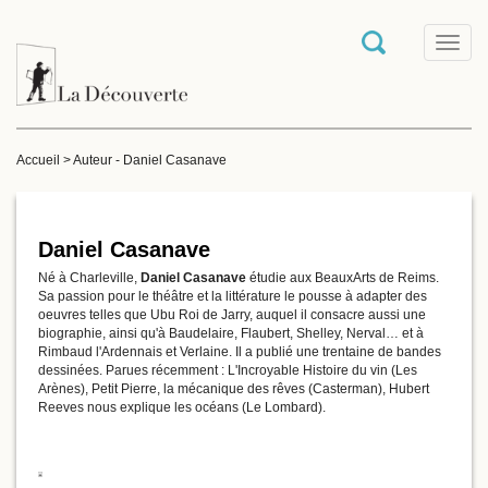
T
o
g
g
l
e
Accueil
>
Auteur - Daniel Casanave
n
a
v
i
g
Daniel Casanave
a
​Né à Charleville,
Daniel Casanave
étudie aux BeauxArts de Reims.
t
Sa passion pour le théâtre et la littérature le pousse à adapter des
i
oeuvres telles que Ubu Roi de Jarry, auquel il consacre aussi une
o
biographie, ainsi qu'à Baudelaire, Flaubert, Shelley, Nerval… et à
n
Rimbaud l'Ardennais et Verlaine. Il a publié une trentaine de bandes
dessinées. Parues récemment : L'Incroyable Histoire du vin (Les
Arènes), Petit Pierre, la mécanique des rêves (Casterman), Hubert
Reeves nous explique les océans (Le Lombard).