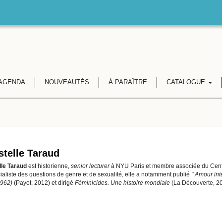
AGENDA
NOUVEAUTÉS
À PARAÎTRE
CATALOGUE
stelle Taraud
lle Taraud
est historienne,
senior lecturer
à NYU Paris et membre associée du Centre 
ialiste des questions de genre et de sexualité, elle a notamment publié
" Amour inte
962)
(Payot, 2012) et dirigé
Féminicides. Une histoire mondiale
(La Découverte, 20