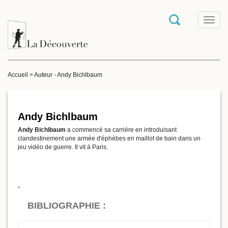
T
o
g
g
l
e
Accueil
>
Auteur - Andy Bichlbaum
n
a
v
i
g
Andy Bichlbaum
a
Andy Bichlbaum
a commencé sa carrière en introduisant
t
clandestinement une armée d'éphèbes en maillot de bain dans un
i
jeu vidéo de guerre. Il vit à Paris.
o
n
BIBLIOGRAPHIE :