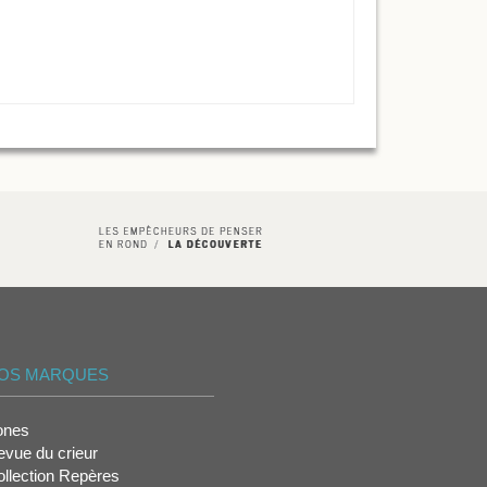
OS MARQUES
ones
vue du crieur
llection Repères