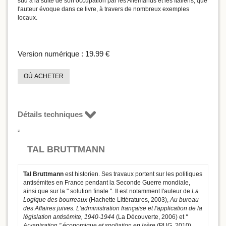
sud à la suite de son occupation par les Allemands et les Italiens, que
l'auteur évoque dans ce livre, à travers de nombreux exemples
locaux.
Version numérique :
19.99 €
OÙ ACHETER
Détails techniques
TAL BRUTTMANN
Tal Bruttmann
est historien. Ses travaux portent sur les politiques
antisémites en France pendant la Seconde Guerre mondiale,
ainsi que sur la " solution finale ". Il est notamment l'auteur de
La
Logique des bourreaux
(Hachette Littératures, 2003),
Au bureau
des Affaires juives. L'administration française et l'application de la
législation antisémite, 1940-1944
(La Découverte, 2006) et
"
Aryanisation " économique et spoliation en Isère
(PUG, 2010).