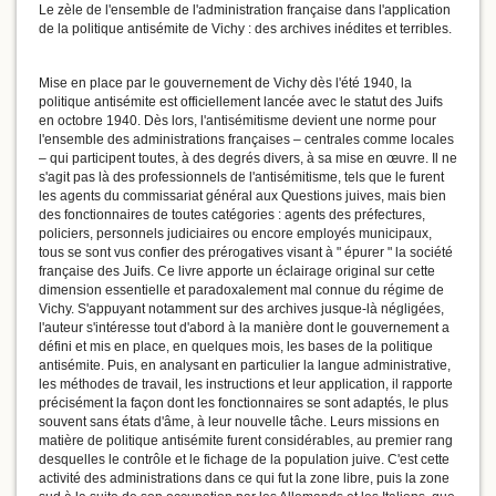
Le zèle de l'ensemble de l'administration française dans l'application
de la politique antisémite de Vichy : des archives inédites et terribles.
Mise en place par le gouvernement de Vichy dès l'été 1940, la
politique antisémite est officiellement lancée avec le statut des Juifs
en octobre 1940. Dès lors, l'antisémitisme devient une norme pour
l'ensemble des administrations françaises – centrales comme locales
– qui participent toutes, à des degrés divers, à sa mise en œuvre. Il ne
s'agit pas là des professionnels de l'antisémitisme, tels que le furent
les agents du commissariat général aux Questions juives, mais bien
des fonctionnaires de toutes catégories : agents des préfectures,
policiers, personnels judiciaires ou encore employés municipaux,
tous se sont vus confier des prérogatives visant à " épurer " la société
française des Juifs. Ce livre apporte un éclairage original sur cette
dimension essentielle et paradoxalement mal connue du régime de
Vichy. S'appuyant notamment sur des archives jusque-là négligées,
l'auteur s'intéresse tout d'abord à la manière dont le gouvernement a
défini et mis en place, en quelques mois, les bases de la politique
antisémite. Puis, en analysant en particulier la langue administrative,
les méthodes de travail, les instructions et leur application, il rapporte
précisément la façon dont les fonctionnaires se sont adaptés, le plus
souvent sans états d'âme, à leur nouvelle tâche. Leurs missions en
matière de politique antisémite furent considérables, au premier rang
desquelles le contrôle et le fichage de la population juive. C'est cette
activité des administrations dans ce qui fut la zone libre, puis la zone