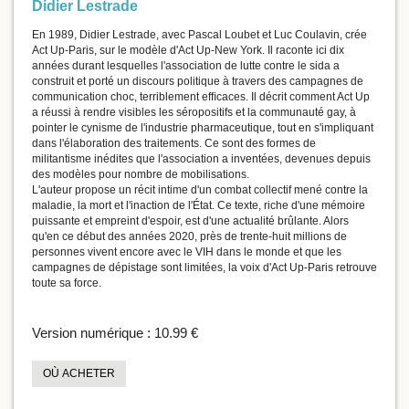
Didier Lestrade
En 1989, Didier Lestrade, avec Pascal Loubet et Luc Coulavin, crée
Act Up-Paris, sur le modèle d'Act Up-New York. Il raconte ici dix
années durant lesquelles l'association de lutte contre le sida a
construit et porté un discours politique à travers des campagnes de
communication choc, terriblement efﬁcaces. Il décrit comment Act Up
a réussi à rendre visibles les séropositifs et la communauté gay, à
pointer le cynisme de l'industrie pharmaceutique, tout en s'impliquant
dans l'élaboration des traitements. Ce sont des formes de
militantisme inédites que l'association a inventées, devenues depuis
des modèles pour nombre de mobilisations.
L'auteur propose un récit intime d'un combat collectif mené contre la
maladie, la mort et l'inaction de l'État. Ce texte, riche d'une mémoire
puissante et empreint d'espoir, est d'une actualité brûlante. Alors
qu'en ce début des années 2020, près de trente-huit millions de
personnes vivent encore avec le VIH dans le monde et que les
campagnes de dépistage sont limitées, la voix d'Act Up-Paris retrouve
toute sa force.
Version numérique :
10.99 €
OÙ ACHETER