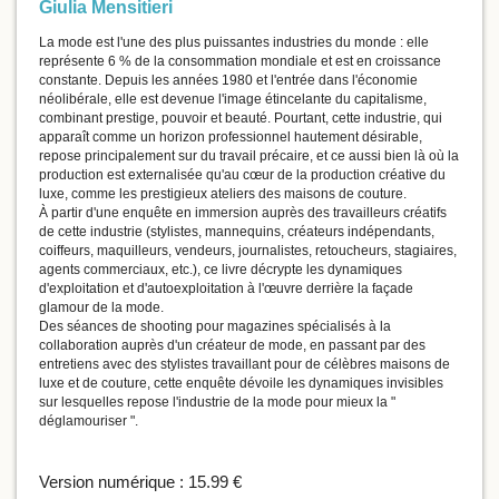
Giulia Mensitieri
La mode est l'une des plus puissantes industries du monde : elle
représente 6 % de la consommation mondiale et est en croissance
constante. Depuis les années 1980 et l'entrée dans l'économie
néolibérale, elle est devenue l'image étincelante du capitalisme,
combinant prestige, pouvoir et beauté. Pourtant, cette industrie, qui
apparaît comme un horizon professionnel hautement désirable,
repose principalement sur du travail précaire, et ce aussi bien là où la
production est externalisée qu'au cœur de la production créative du
luxe, comme les prestigieux ateliers des maisons de couture.
À partir d'une enquête en immersion auprès des travailleurs créatifs
de cette industrie (stylistes, mannequins, créateurs indépendants,
coiffeurs, maquilleurs, vendeurs, journalistes, retoucheurs, stagiaires,
agents commerciaux, etc.), ce livre décrypte les dynamiques
d'exploitation et d'autoexploitation à l'œuvre derrière la façade
glamour de la mode.
Des séances de shooting pour magazines spécialisés à la
collaboration auprès d'un créateur de mode, en passant par des
entretiens avec des stylistes travaillant pour de célèbres maisons de
luxe et de couture, cette enquête dévoile les dynamiques invisibles
sur lesquelles repose l'industrie de la mode pour mieux la "
déglamouriser ".
Version numérique :
15.99 €