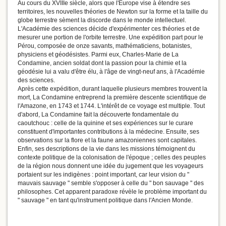
Au cours du XVIIIe siècle, alors que l'Europe vise à étendre ses
territoires, les nouvelles théories de Newton sur la forme et la taille du
globe terrestre sèment la discorde dans le monde intellectuel.
L'Académie des sciences décide d'expérimenter ces théories et de
mesurer une portion de l'orbite terrestre. Une expédition part pour le
Pérou, composée de onze savants, mathématiciens, botanistes,
physiciens et géodésistes. Parmi eux, Charles-Marie de La
Condamine, ancien soldat dont la passion pour la chimie et la
géodésie lui a valu d'être élu, à l'âge de vingt-neuf ans, à l'Académie
des sciences.
Après cette expédition, durant laquelle plusieurs membres trouvent la
mort, La Condamine entreprend la première descente scientifique de
l'Amazone, en 1743 et 1744. L'intérêt de ce voyage est multiple. Tout
d'abord, La Condamine fait la découverte fondamentale du
caoutchouc : celle de la quinine et ses expériences sur le curare
constituent d'importantes contributions à la médecine. Ensuite, ses
observations sur la flore et la faune amazoniennes sont capitales.
Enfin, ses descriptions de la vie dans les missions témoignent du
contexte politique de la colonisation de l'époque ; celles des peuples
de la région nous donnent une idée du jugement que les voyageurs
portaient sur les indigènes : point important, car leur vision du "
mauvais sauvage " semble s'opposer à celle du " bon sauvage " des
philosophes. Cet apparent paradoxe révèle le problème important du
" sauvage " en tant qu'instrument politique dans l'Ancien Monde.